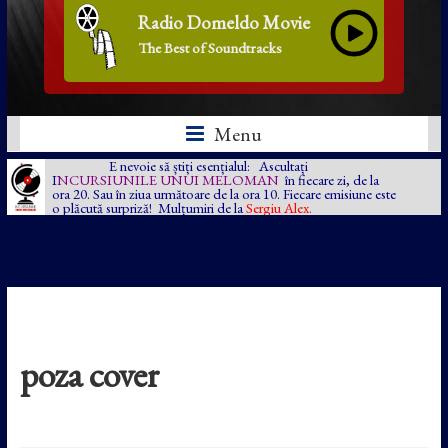
Radio Domeldo Movie
The Best of Soundtracks
Menu
E nevoie să știți esențialul: Ascultați
I
NCURSIUNILE UNUI MELOMAN
în fiecare zi, de la
ora 20. Sau în ziua următoare de la ora 10. Fiecare emisiune este
o plăcută surpriză! Mulțumiri de la
Sergiu Alex.
poza cover