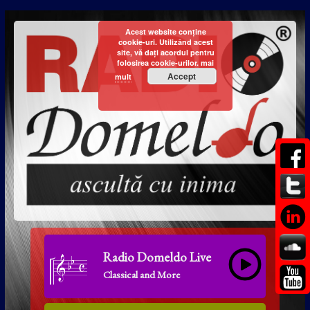
Acest website conține
cookie-uri. Utilizând acest
site, vă dați acordul pentru
folosirea cookie-urilor.
mai
Accept
mult
Radio Domeldo Live
Classical and More