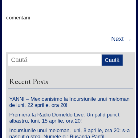
b
t
s
e
o
e
A
d
o
r
p
I
k
p
n
comentarii
Next →
Recent Posts
YANNI – Mexicanisimo la Incursiunile unui meloman
de luni, 22 aprilie, ora 20!
Premieră la Radio Domeldo Live: Un palid punct
albastru, luni, 15 aprilie, ora 20!
Incursiunile unui meloman, luni, 8 aprilie, ora 20: s-a
născut o stea. Numele ei: Rusanda Panfili