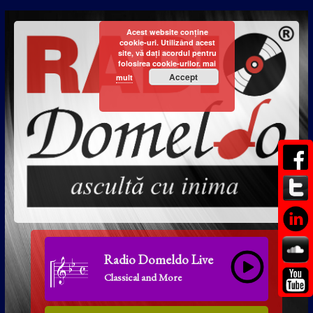
Acest website conține
cookie-uri. Utilizând acest
site, vă dați acordul pentru
folosirea cookie-urilor.
mai
Accept
mult
Radio Domeldo Live
Classical and More