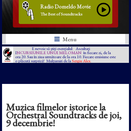
Radio Domeldo Movie
The Best of Soundtracks
Menu
E nevoie să știți esențialul: Ascultați
I
NCURSIUNILE UNUI MELOMAN
în fiecare zi, de la
ora 20. Sau în ziua următoare de la ora 10. Fiecare emisiune este
o plăcută surpriză! Mulțumiri de la
Sergiu Alex.
Muzica filmelor istorice la
Orchestral Soundtracks de joi,
9 decembrie!