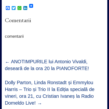
F
T
W
L
a
w
h
i
c
i
a
n
Comentarii
e
t
t
k
b
t
s
e
o
e
A
d
o
r
p
I
k
p
n
comentarii
←
ANOTIMPURILE lui Antonio Vivaldi,
deseară de la ora 20 la PIANOFORTE!
Dolly Parton, Linda Ronstadt și Emmylou
Harris – Trio și Trio II la Ediția specială de
vineri, ora 21, cu Cristian Ivaneș la Radio
Domeldo Live!
→