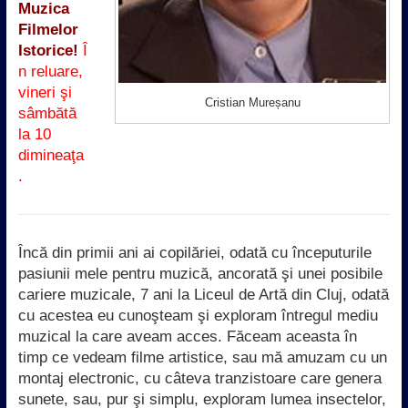
Muzica
Filmelor
Istorice!
Î
n reluare,
vineri şi
Cristian Mureșanu
sâmbătă
la 10
dimineaţa
.
Încă din primii ani ai copilăriei, odată cu începuturile
pasiunii mele pentru muzică, ancorată şi unei posibile
cariere muzicale, 7 ani la Liceul de Artă din Cluj, odată
cu acestea eu cunoşteam şi exploram întregul mediu
muzical la care aveam acces. Făceam aceasta în
timp ce vedeam filme artistice, sau mă amuzam cu un
montaj electronic, cu câteva tranzistoare care genera
sunete, sau, pur şi simplu, exploram lumea insectelor,