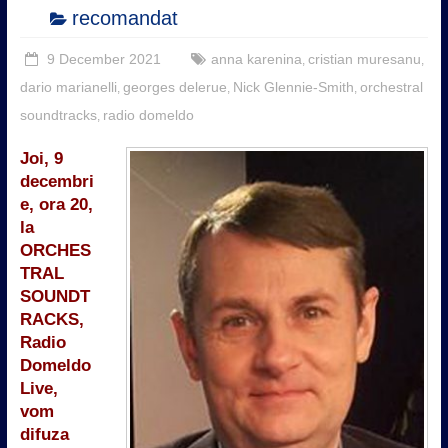
recomandat
9 December 2021
anna karenina
cristian muresanu
,
,
dario marianelli
georges delerue
Nick Glennie-Smith
orchestral
,
,
,
soundtracks
radio domeldo
,
Joi, 9
decembri
e, ora 20,
la
ORCHES
TRAL
SOUNDT
RACKS,
Radio
Domeldo
Live,
vom
difuza