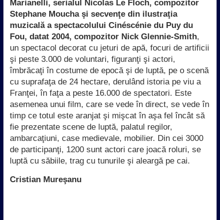
Marianelli, serialul Nicolas Le Floch, compozitor
Stephane Moucha şi secvenţe din ilustraţia
muzicală a spectacolului Cinéscénie du Puy du
Fou, datat 2004, compozitor Nick Glennie-Smith
,
un spectacol decorat cu jeturi de apă, focuri de artificii
şi peste 3.000 de voluntari, figuranţi şi actori,
îmbrăcaţi în costume de epocă şi de luptă, pe o scenă
cu suprafaţa de 24 hectare, derulând istoria pe viu a
Franţei, în faţa a peste 16.000 de spectatori. Este
asemenea unui film, care se vede în direct, se vede în
timp ce totul este aranjat şi mişcat în aşa fel încât să
fie prezentate scene de luptă, palatul regilor,
ambarcaţiuni, case medievale, mobilier. Din cei 3000
de participanţi, 1200 sunt actori care joacă roluri, se
luptă cu săbiile, trag cu tunurile şi aleargă pe cai.
Cristian Mureşanu