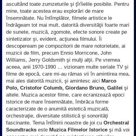
ascultând toate zumzeturile şi ţîrîielile posibile. Pentru
mine, toate acestea erau explorări de mare
însemnătate. Nu întîmplător, filmele artistice le
îndrăgeam tot mai mult, datorită diversităţii foarte mari
de sunete, muzică, zgomote, efecte sonore create pe
sintetizator şi, evident, acţiunea filmului. Îi
descopeream pe compozitorii de mare notorietate, ai
muzicii de film, precum Ennio Morricone, John
Williams, Jerry Goldsmith şi mulţi alţii. Pe vremea
aceea, anii 1970-1990 … vizionam multe seriale TV şi
filme de epocă, care mi-au rămas vii în amintirea mea,
mai ales datorită muzicii, şi amintesc aici
Marco
Polo, Cristofor Columb, Giordano Bruno, Galilei
şi
altele. Muzica acestor filme, care ecranizează epoci
istorice de mare însemnătate, îmbrăca forme
caracterizate de o anumită estetică muzicală,
orchestraţie, diversitate stilistică şi sonorităţi
fascinante. Tema întîlnirii noastre de joi cu
Orchestral
Soundtracks
este
Muzica Filmelor Istorice
şi mă voi