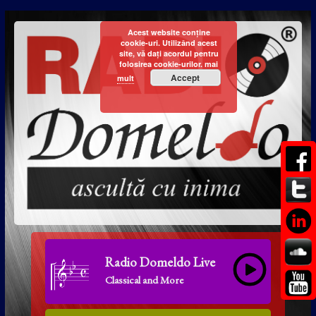
Acest website conține
cookie-uri. Utilizând acest
site, vă dați acordul pentru
folosirea cookie-urilor.
mai
Accept
mult
Radio Domeldo Live
Classical and More