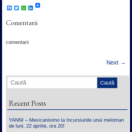
F
T
W
L
a
w
h
i
c
i
a
n
Comentarii
e
t
t
k
b
t
s
e
o
e
A
d
o
r
p
I
k
p
n
comentarii
Next →
Recent Posts
YANNI – Mexicanisimo la Incursiunile unui meloman
de luni, 22 aprilie, ora 20!