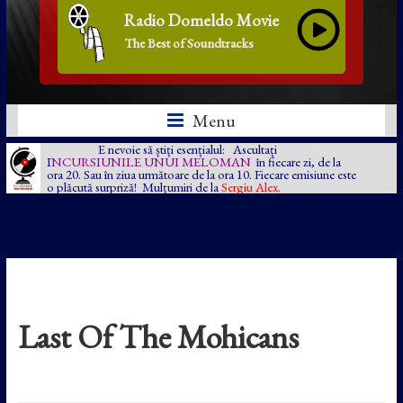
Radio Domeldo Movie
The Best of Soundtracks
Menu
E nevoie să știți esențialul: Ascultați
I
NCURSIUNILE UNUI MELOMAN
în fiecare zi, de la
ora 20. Sau în ziua următoare de la ora 10. Fiecare emisiune este
o plăcută surpriză! Mulțumiri de la
Sergiu Alex.
Last Of The Mohicans