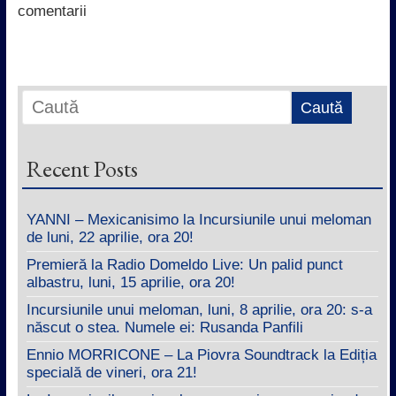
k
p
n
comentarii
Recent Posts
YANNI – Mexicanisimo la Incursiunile unui meloman
de luni, 22 aprilie, ora 20!
Premieră la Radio Domeldo Live: Un palid punct
albastru, luni, 15 aprilie, ora 20!
Incursiunile unui meloman, luni, 8 aprilie, ora 20: s-a
născut o stea. Numele ei: Rusanda Panfili
Ennio MORRICONE – La Piovra Soundtrack la Ediția
specială de vineri, ora 21!