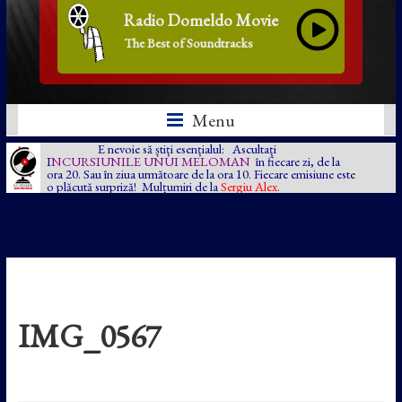
Radio Domeldo Movie
The Best of Soundtracks
Menu
E nevoie să știți esențialul: Ascultați
I
NCURSIUNILE UNUI MELOMAN
în fiecare zi, de la
ora 20. Sau în ziua următoare de la ora 10. Fiecare emisiune este
o plăcută surpriză! Mulțumiri de la
Sergiu Alex.
IMG_0567