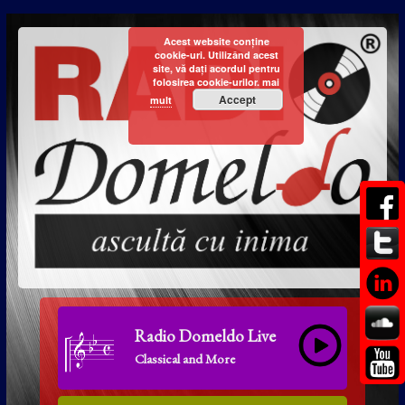
Acest website conține
cookie-uri. Utilizând acest
site, vă dați acordul pentru
folosirea cookie-urilor.
mai
Accept
mult
Radio Domeldo Live
Classical and More