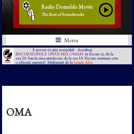
Radio Domeldo Movie
The Best of Soundtracks
Menu
E nevoie să știți esențialul: Ascultați
I
NCURSIUNILE UNUI MELOMAN
în fiecare zi, de la
ora 20. Sau în ziua următoare de la ora 10. Fiecare emisiune este
o plăcută surpriză! Mulțumiri de la
Sergiu Alex.
OMA