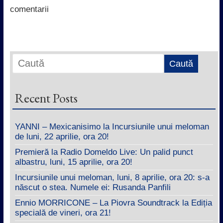
k
p
n
comentarii
Recent Posts
YANNI – Mexicanisimo la Incursiunile unui meloman
de luni, 22 aprilie, ora 20!
Premieră la Radio Domeldo Live: Un palid punct
albastru, luni, 15 aprilie, ora 20!
Incursiunile unui meloman, luni, 8 aprilie, ora 20: s-a
născut o stea. Numele ei: Rusanda Panfili
Ennio MORRICONE – La Piovra Soundtrack la Ediția
specială de vineri, ora 21!