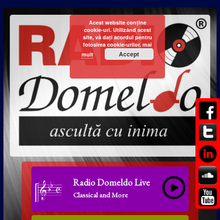
Acest website conține
cookie-uri. Utilizând acest
site, vă dați acordul pentru
folosirea cookie-urilor.
mai
Accept
mult
Radio Domeldo Live
Classical and More