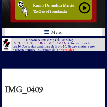
Radio Domeldo Movie
The Best of Soundtracks
Menu
E nevoie să știți esențialul: Ascultați
I
NCURSIUNILE UNUI MELOMAN
în fiecare zi, de la
ora 20. Sau în ziua următoare de la ora 10. Fiecare emisiune este
o plăcută surpriză! Mulțumiri de la
Sergiu Alex.
IMG_0409