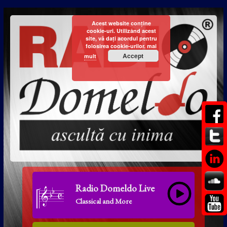
Acest website conține
cookie-uri. Utilizând acest
site, vă dați acordul pentru
folosirea cookie-urilor.
mai
Accept
mult
Radio Domeldo Live
Classical and More