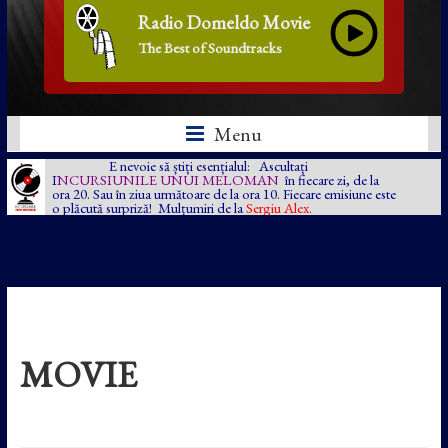
Radio Domeldo Movie
The Best of Soundtracks
Menu
E nevoie să știți esențialul: Ascultați
I
NCURSIUNILE UNUI MELOMAN
în fiecare zi, de la
ora 20. Sau în ziua următoare de la ora 10. Fiecare emisiune este
o plăcută surpriză! Mulțumiri de la
Sergiu Alex.
MOVIE