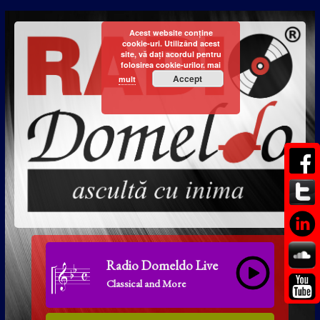
Acest website conține
cookie-uri. Utilizând acest
site, vă dați acordul pentru
folosirea cookie-urilor.
mai
Accept
mult
Radio Domeldo Live
Classical and More