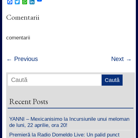
F
T
W
L
a
w
h
i
c
i
a
n
Comentarii
e
t
t
k
b
t
s
e
o
e
A
d
o
r
p
I
k
p
n
comentarii
← Previous
Next →
Recent Posts
YANNI – Mexicanisimo la Incursiunile unui meloman
de luni, 22 aprilie, ora 20!
Premieră la Radio Domeldo Live: Un palid punct