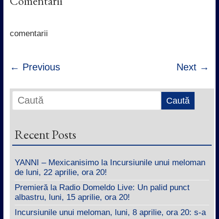
Comentarii
b
t
s
e
o
e
A
d
o
r
p
I
k
p
n
comentarii
← Previous
Next →
Recent Posts
YANNI – Mexicanisimo la Incursiunile unui meloman
de luni, 22 aprilie, ora 20!
Premieră la Radio Domeldo Live: Un palid punct
albastru, luni, 15 aprilie, ora 20!
Incursiunile unui meloman, luni, 8 aprilie, ora 20: s-a