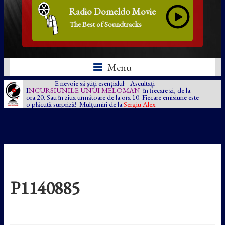
Radio Domeldo Movie
The Best of Soundtracks
Menu
E nevoie să știți esențialul: Ascultați
I
NCURSIUNILE UNUI MELOMAN
în fiecare zi, de la
ora 20. Sau în ziua următoare de la ora 10. Fiecare emisiune este
o plăcută surpriză! Mulțumiri de la
Sergiu Alex.
P1140885