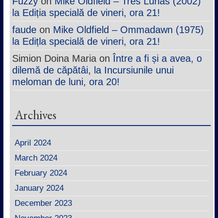
Fuzzy
on
Mike Oldfield – Tres Lunas (2002)
la Ediția specială de vineri, ora 21!
faude
on
Mike Oldfield – Ommadawn (1975)
la Edițla specială de vineri, ora 21!
Simion Doina Maria
on
Între a fi și a avea, o
dilemă de căpătâi, la Incursiunile unui
meloman de luni, ora 20!
Archives
April 2024
March 2024
February 2024
January 2024
December 2023