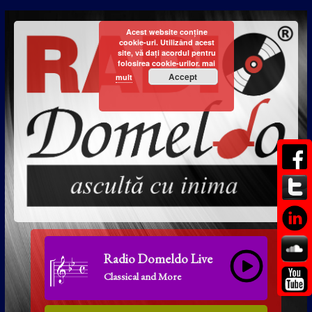
Acest website conține
cookie-uri. Utilizând acest
site, vă dați acordul pentru
folosirea cookie-urilor.
mai
Accept
mult
Radio Domeldo Live
Classical and More