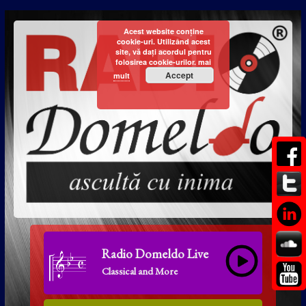
Acest website conține
cookie-uri. Utilizând acest
site, vă dați acordul pentru
folosirea cookie-urilor.
mai
Accept
mult
Radio Domeldo Live
Classical and More