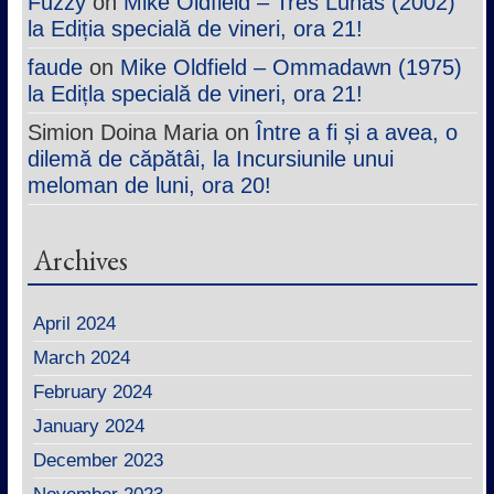
Fuzzy
on
Mike Oldfield – Tres Lunas (2002)
la Ediția specială de vineri, ora 21!
faude
on
Mike Oldfield – Ommadawn (1975)
la Edițla specială de vineri, ora 21!
Simion Doina Maria
on
Între a fi și a avea, o
dilemă de căpătâi, la Incursiunile unui
meloman de luni, ora 20!
Archives
April 2024
March 2024
February 2024
January 2024
December 2023