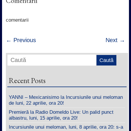
Comentarii
b
t
s
e
o
e
A
d
o
r
p
I
k
p
n
comentarii
← Previous
Next →
Recent Posts
YANNI – Mexicanisimo la Incursiunile unui meloman
de luni, 22 aprilie, ora 20!
Premieră la Radio Domeldo Live: Un palid punct
albastru, luni, 15 aprilie, ora 20!
Incursiunile unui meloman, luni, 8 aprilie, ora 20: s-a