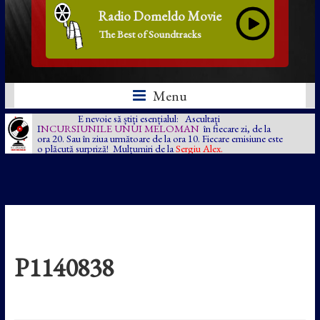
Radio Domeldo Movie
The Best of Soundtracks
Menu
E nevoie să știți esențialul: Ascultați
I
NCURSIUNILE UNUI MELOMAN
în fiecare zi, de la
ora 20. Sau în ziua următoare de la ora 10. Fiecare emisiune este
o plăcută surpriză! Mulțumiri de la
Sergiu Alex.
P1140838