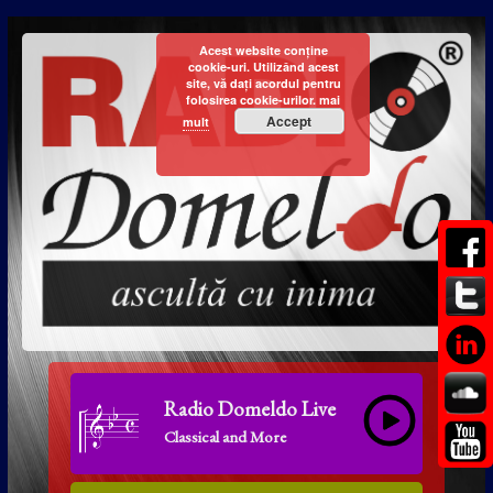
Acest website conține
cookie-uri. Utilizând acest
site, vă dați acordul pentru
folosirea cookie-urilor.
mai
Accept
mult
Radio Domeldo Live
Classical and More