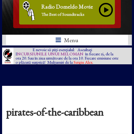
Radio Domeldo Movie
The Best of Soundtracks
Menu
E nevoie să știți esențialul: Ascultați
I
NCURSIUNILE UNUI MELOMAN
în fiecare zi, de la
ora 20. Sau în ziua următoare de la ora 10. Fiecare emisiune este
o plăcută surpriză! Mulțumiri de la
Sergiu Alex.
pirates-of-the-caribbean