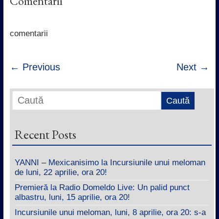
Comentarii
b
t
s
e
o
e
A
d
o
r
p
I
k
p
n
comentarii
← Previous
Next →
Recent Posts
YANNI – Mexicanisimo la Incursiunile unui meloman
de luni, 22 aprilie, ora 20!
Premieră la Radio Domeldo Live: Un palid punct
albastru, luni, 15 aprilie, ora 20!
Incursiunile unui meloman, luni, 8 aprilie, ora 20: s-a