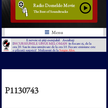
Radio Domeldo Movie
The Best of Soundtracks
Menu
E nevoie să știți esențialul: Ascultați
I
NCURSIUNILE UNUI MELOMAN
în fiecare zi, de la
ora 20. Sau în ziua următoare de la ora 10. Fiecare emisiune este
o plăcută surpriză! Mulțumiri de la
Sergiu Alex.
P1130743