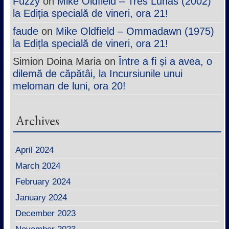
Fuzzy
on
Mike Oldfield – Tres Lunas (2002)
la Ediția specială de vineri, ora 21!
faude
on
Mike Oldfield – Ommadawn (1975)
la Edițla specială de vineri, ora 21!
Simion Doina Maria
on
Între a fi și a avea, o
dilemă de căpătâi, la Incursiunile unui
meloman de luni, ora 20!
Archives
April 2024
March 2024
February 2024
January 2024
December 2023