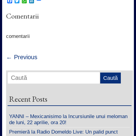
F
T
W
L
a
w
h
i
c
i
a
n
Comentarii
e
t
t
k
b
t
s
e
o
e
A
d
o
r
p
I
k
p
n
comentarii
← Previous
Recent Posts
YANNI – Mexicanisimo la Incursiunile unui meloman
de luni, 22 aprilie, ora 20!
Premieră la Radio Domeldo Live: Un palid punct