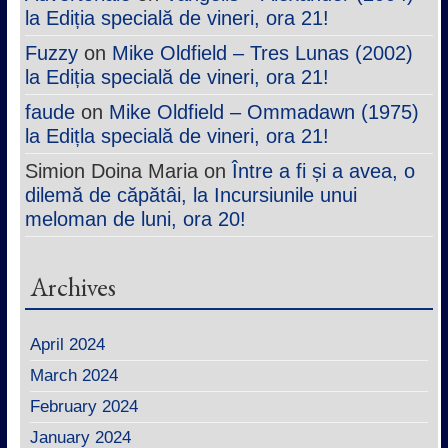
la Ediția specială de vineri, ora 21!
Fuzzy
on
Mike Oldfield – Tres Lunas (2002)
la Ediția specială de vineri, ora 21!
faude
on
Mike Oldfield – Ommadawn (1975)
la Edițla specială de vineri, ora 21!
Simion Doina Maria
on
Între a fi și a avea, o
dilemă de căpătâi, la Incursiunile unui
meloman de luni, ora 20!
Archives
April 2024
March 2024
February 2024
January 2024