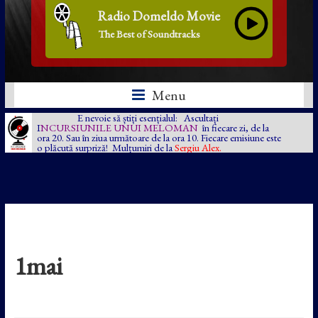
Radio Domeldo Movie
The Best of Soundtracks
Menu
E nevoie să știți esențialul: Ascultați
I
NCURSIUNILE UNUI MELOMAN
în fiecare zi, de la
ora 20. Sau în ziua următoare de la ora 10. Fiecare emisiune este
o plăcută surpriză! Mulțumiri de la
Sergiu Alex.
1mai