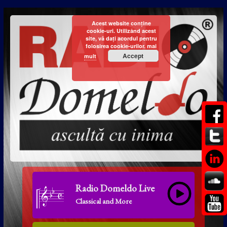
Acest website conține
cookie-uri. Utilizând acest
site, vă dați acordul pentru
folosirea cookie-urilor.
mai
Accept
mult
Radio Domeldo Live
Classical and More