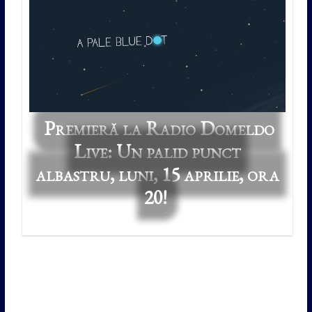
Premieră la Radio Domeldo
Live: Un palid punct
albastru, luni, 15 aprilie, ora
20!