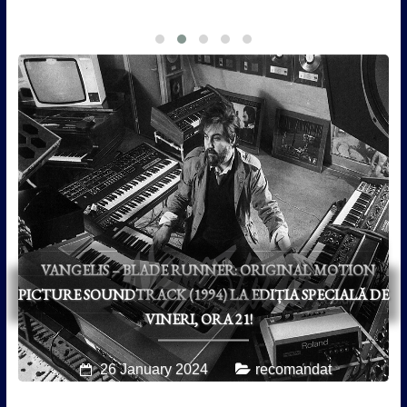
VANGELIS – BLADE RUNNER: ORIGINAL MOTION
PICTURE SOUNDTRACK (1994) LA EDIȚIA SPECIALĂ DE
VINERI, ORA 21!
26 January 2024
recomandat