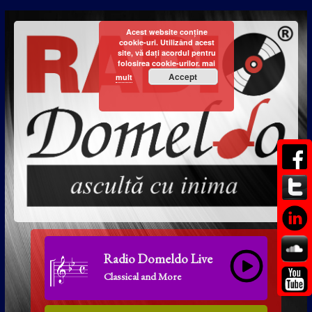
Acest website conține
cookie-uri. Utilizând acest
site, vă dați acordul pentru
folosirea cookie-urilor.
mai
Accept
mult
Radio Domeldo Live
Classical and More