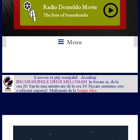
Radio Domeldo Movie
The Best of Soundtracks
Menu
E nevoie să știți esențialul: Ascultați
I
NCURSIUNILE UNUI MELOMAN
în fiecare zi, de la
ora 20. Sau în ziua următoare de la ora 10. Fiecare emisiune este
o plăcută surpriză! Mulțumiri de la
Sergiu Alex.