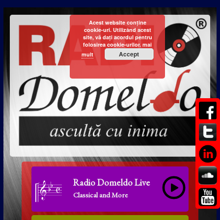
Acest website conține
cookie-uri. Utilizând acest
site, vă dați acordul pentru
folosirea cookie-urilor.
mai
Accept
mult
Radio Domeldo Live
Classical and More