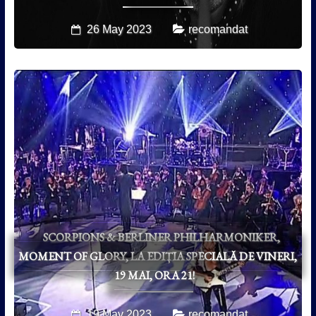
26 May 2023
recomandat
SCORPIONS & BERLINER PHILHARMONIKER,
MOMENT OF GLORY, LA EDIȚIA SPECIALĂ DE VINERI,
19 MAI, ORA 21!
19 May 2023
recomandat