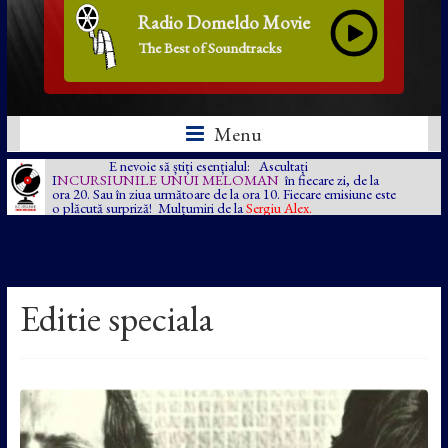
Radio Domeldo Movie
The Best of Soundtracks
Menu
E nevoie să știți esențialul: Ascultați
I
NCURSIUNILE UNUI MELOMAN
în fiecare zi, de la
ora 20. Sau în ziua următoare de la ora 10. Fiecare emisiune este
o plăcută surpriză! Mulțumiri de la
Sergiu Alex.
Editie speciala