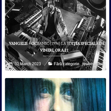
VANGELIS – OCEANIC (1996) LA EDIȚIA SPECIALĂ DE
VINERI, ORA 21
,
31 March 2023
Fără categorie
recomandat