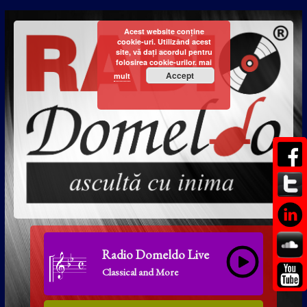
Acest website conține
cookie-uri. Utilizând acest
site, vă dați acordul pentru
folosirea cookie-urilor.
mai
Accept
mult
Radio Domeldo Live
Classical and More