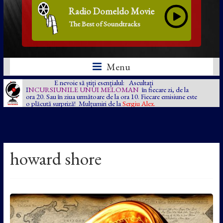
Radio Domeldo Movie
The Best of Soundtracks
Menu
E nevoie să știți esențialul: Ascultați
I
NCURSIUNILE UNUI MELOMAN
în fiecare zi, de la
ora 20. Sau în ziua următoare de la ora 10. Fiecare emisiune este
o plăcută surpriză! Mulțumiri de la
Sergiu Alex.
howard shore