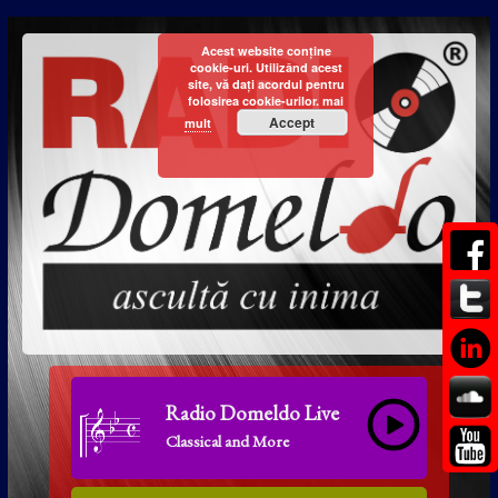
Acest website conține
cookie-uri. Utilizând acest
site, vă dați acordul pentru
folosirea cookie-urilor.
mai
Accept
mult
Radio Domeldo Live
Classical and More