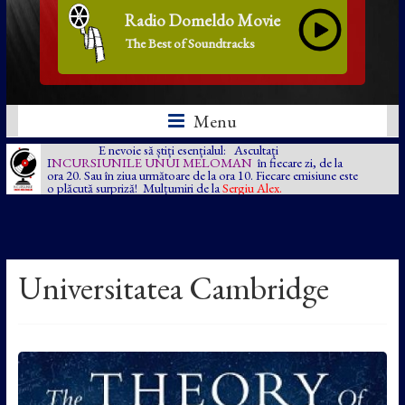
Radio Domeldo Movie
The Best of Soundtracks
Menu
E nevoie să știți esențialul: Ascultați
I
NCURSIUNILE UNUI MELOMAN
în fiecare zi, de la
ora 20. Sau în ziua următoare de la ora 10. Fiecare emisiune este
o plăcută surpriză! Mulțumiri de la
Sergiu Alex.
Universitatea Cambridge