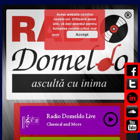
Acest website conține
cookie-uri. Utilizând acest
site, vă dați acordul pentru
folosirea cookie-urilor.
mai
Accept
mult
Radio Domeldo Live
Classical and More