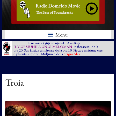
Radio Domeldo Movie
The Best of Soundtracks
Menu
E nevoie să știți esențialul: Ascultați
I
NCURSIUNILE UNUI MELOMAN
în fiecare zi, de la
ora 20. Sau în ziua următoare de la ora 10. Fiecare emisiune este
o plăcută surpriză! Mulțumiri de la
Sergiu Alex.
Troia