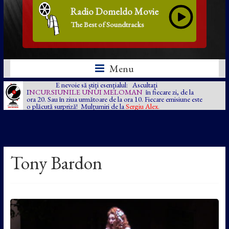
Radio Domeldo Movie
The Best of Soundtracks
Menu
E nevoie să știți esențialul: Ascultați
I
NCURSIUNILE UNUI MELOMAN
în fiecare zi, de la
ora 20. Sau în ziua următoare de la ora 10. Fiecare emisiune este
o plăcută surpriză! Mulțumiri de la
Sergiu Alex.
Tony Bardon