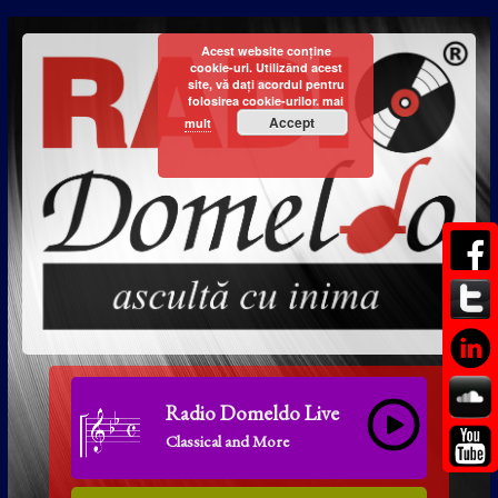
Acest website conține
cookie-uri. Utilizând acest
site, vă dați acordul pentru
folosirea cookie-urilor.
mai
Accept
mult
Radio Domeldo Live
Classical and More