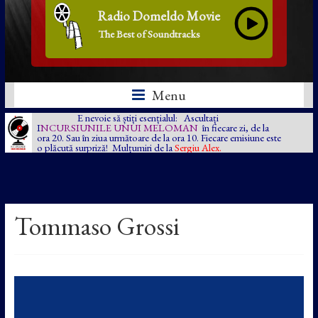
Radio Domeldo Movie
The Best of Soundtracks
Menu
E nevoie să știți esențialul: Ascultați
I
NCURSIUNILE UNUI MELOMAN
în fiecare zi, de la
ora 20. Sau în ziua următoare de la ora 10. Fiecare emisiune este
o plăcută surpriză! Mulțumiri de la
Sergiu Alex.
Tommaso Grossi