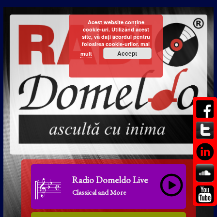
Acest website conține
cookie-uri. Utilizând acest
site, vă dați acordul pentru
folosirea cookie-urilor.
mai
Accept
mult
Radio Domeldo Live
Classical and More