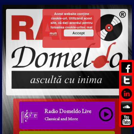
Acest website conține
cookie-uri. Utilizând acest
site, vă dați acordul pentru
folosirea cookie-urilor.
mai
Accept
mult
Radio Domeldo Live
Classical and More