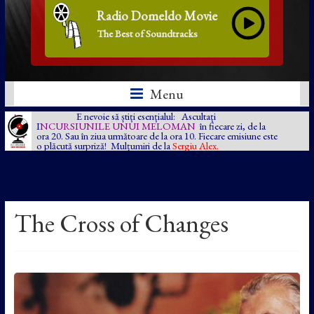
Radio Domeldo Movie
The Best of Soundtracks
Menu
E nevoie să știți esențialul: Ascultați
I
NCURSIUNILE UNUI MELOMAN
în fiecare zi, de la
ora 20. Sau în ziua următoare de la ora 10. Fiecare emisiune este
o plăcută surpriză! Mulțumiri de la
Sergiu Alex.
The Cross of Changes