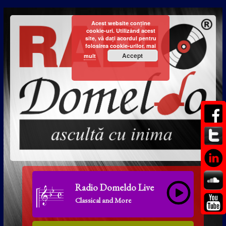
Acest website conține
cookie-uri. Utilizând acest
site, vă dați acordul pentru
folosirea cookie-urilor.
mai
Accept
mult
Radio Domeldo Live
Classical and More