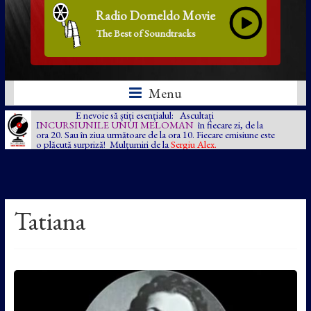
Radio Domeldo Movie
The Best of Soundtracks
Menu
E nevoie să știți esențialul: Ascultați
I
NCURSIUNILE UNUI MELOMAN
în fiecare zi, de la
ora 20. Sau în ziua următoare de la ora 10. Fiecare emisiune este
o plăcută surpriză! Mulțumiri de la
Sergiu Alex.
Tatiana