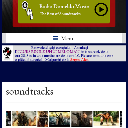
Radio Domeldo Movie
The Best of Soundtracks
Menu
E nevoie să știți esențialul: Ascultați
I
NCURSIUNILE UNUI MELOMAN
în fiecare zi, de la
ora 20. Sau în ziua următoare de la ora 10. Fiecare emisiune este
o plăcută surpriză! Mulțumiri de la
Sergiu Alex.
soundtracks