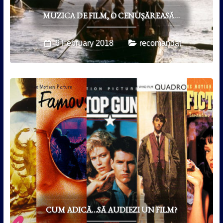
MUZICA DE FILM, O CENUȘĂREASĂ…
6 February 2018
recomandat
CUM ADICĂ…SĂ AUDIEZI UN FILM?