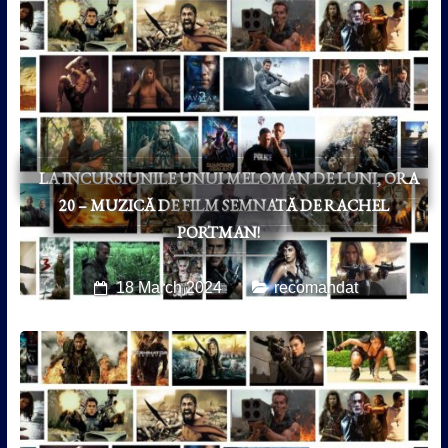
LA INCURSIUNILE UNUI MELOMAN DE LUNI, ORA
20 – MUZICĂ DE FILM SEMNATĂ DE RACHEL
PORTMAN!
18 March 2024
recomandat