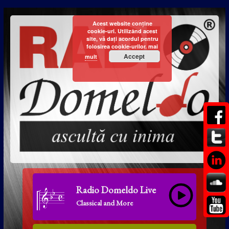
Acest website conține
cookie-uri. Utilizând acest
site, vă dați acordul pentru
folosirea cookie-urilor.
mai
Accept
mult
Radio Domeldo Live
Classical and More