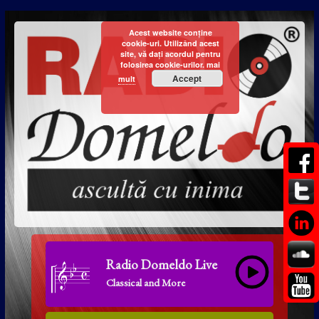
Acest website conține
cookie-uri. Utilizând acest
site, vă dați acordul pentru
folosirea cookie-urilor.
mai
Accept
mult
Radio Domeldo Live
Classical and More