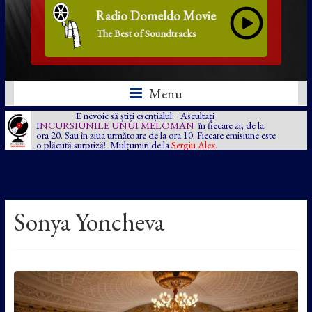
Radio Domeldo Movie
The Best of Soundtracks
Menu
E nevoie să știți esențialul: Ascultați
I
NCURSIUNILE UNUI MELOMAN
în fiecare zi, de la
ora 20. Sau în ziua următoare de la ora 10. Fiecare emisiune este
o plăcută surpriză! Mulțumiri de la
Sergiu Alex.
Sonya Yoncheva