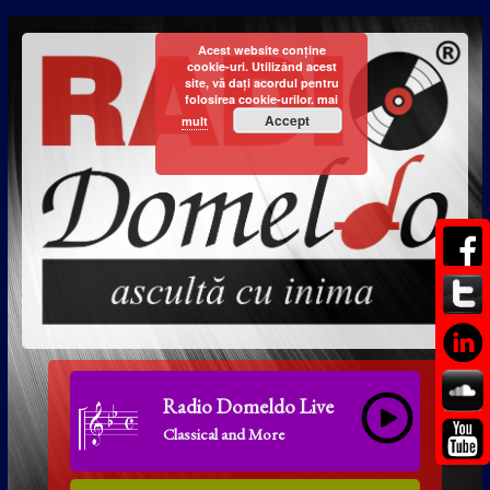
Acest website conține
cookie-uri. Utilizând acest
site, vă dați acordul pentru
folosirea cookie-urilor.
mai
Accept
mult
Radio Domeldo Live
Classical and More