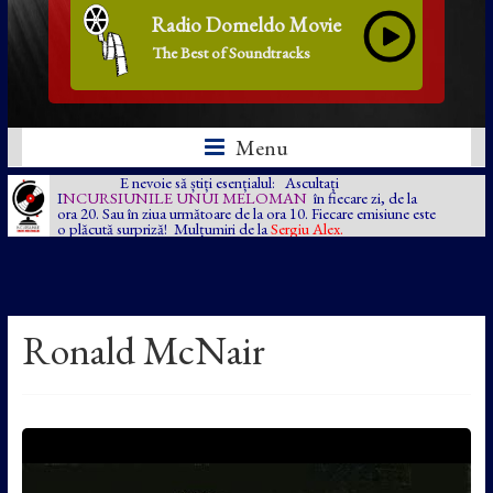
Radio Domeldo Movie
The Best of Soundtracks
Menu
E nevoie să știți esențialul: Ascultați
I
NCURSIUNILE UNUI MELOMAN
în fiecare zi, de la
ora 20. Sau în ziua următoare de la ora 10. Fiecare emisiune este
o plăcută surpriză! Mulțumiri de la
Sergiu Alex.
Ronald McNair