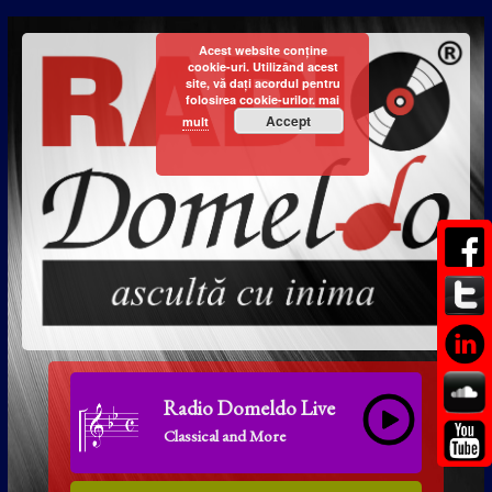
Acest website conține
cookie-uri. Utilizând acest
site, vă dați acordul pentru
folosirea cookie-urilor.
mai
Accept
mult
Radio Domeldo Live
Classical and More