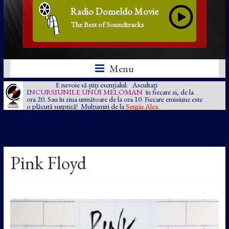
Radio Domeldo Movie
The Best of Soundtracks
Menu
E nevoie să știți esențialul: Ascultați
I
NCURSIUNILE UNUI MELOMAN
în fiecare zi, de la
ora 20. Sau în ziua următoare de la ora 10. Fiecare emisiune este
o plăcută surpriză! Mulțumiri de la
Sergiu Alex.
Pink Floyd