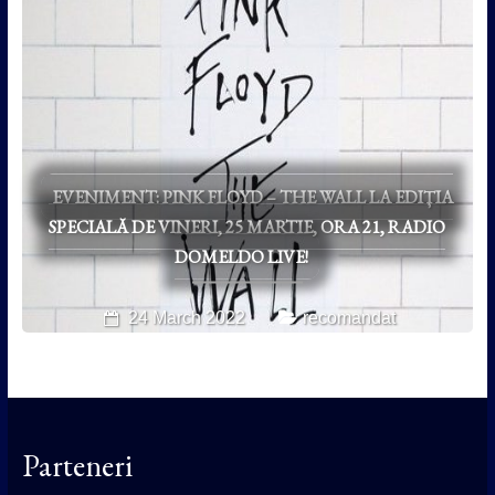
EVENIMENT: PINK FLOYD – THE WALL LA EDIȚIA
SPECIALĂ DE VINERI, 25 MARTIE, ORA 21, RADIO
DOMELDO LIVE!
24 March 2022
recomandat
Parteneri