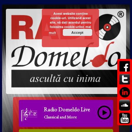
Acest website conține
cookie-uri. Utilizând acest
site, vă dați acordul pentru
folosirea cookie-urilor.
mai
Accept
mult
Radio Domeldo Live
Classical and More