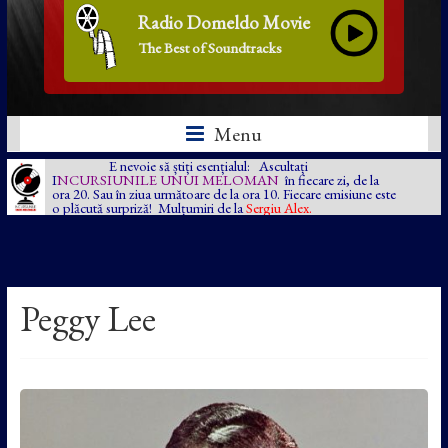
Radio Domeldo Movie
The Best of Soundtracks
Menu
E nevoie să știți esențialul: Ascultați
I
NCURSIUNILE UNUI MELOMAN
în fiecare zi, de la
ora 20. Sau în ziua următoare de la ora 10. Fiecare emisiune este
o plăcută surpriză! Mulțumiri de la
Sergiu Alex.
Peggy Lee