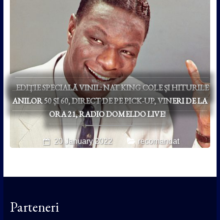
EDIȚIE SPECIALĂ VINIL: NAT KING COLE ȘI HITURILE
ANILOR 50 ȘI 60, DIRECT DE PE PICK-UP, VINERI DE LA
ORA 21, RADIO DOMELDO LIVE!
20 January 2022
recomandat
Parteneri