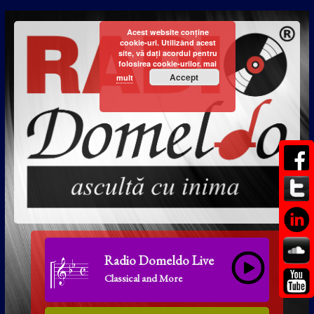
Acest website conține
cookie-uri. Utilizând acest
site, vă dați acordul pentru
folosirea cookie-urilor.
mai
Accept
mult
Radio Domeldo Live
Classical and More