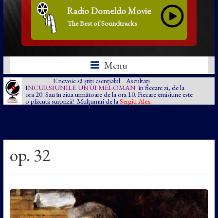
Radio Domeldo Movie
The Best of Soundtracks
Menu
E nevoie să știți esențialul: Ascultați
I
NCURSIUNILE UNUI MELOMAN
în fiecare zi, de la
ora 20. Sau în ziua următoare de la ora 10. Fiecare emisiune este
o plăcută surpriză! Mulțumiri de la
Sergiu Alex.
op. 32