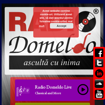
Acest website conține
cookie-uri. Utilizând acest
site, vă dați acordul pentru
folosirea cookie-urilor.
mai
Accept
mult
Radio Domeldo Live
Classical and More