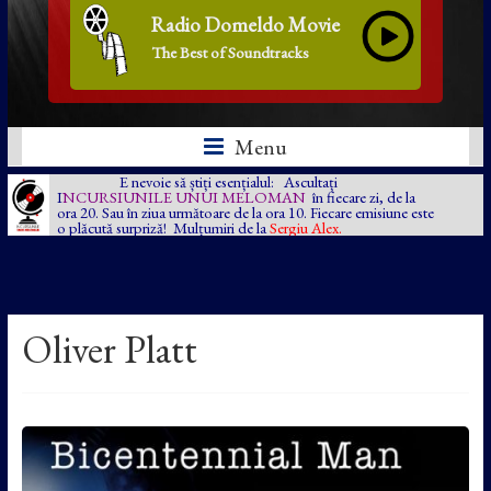
Radio Domeldo Movie
The Best of Soundtracks
Menu
E nevoie să știți esențialul: Ascultați
I
NCURSIUNILE UNUI MELOMAN
în fiecare zi, de la
ora 20. Sau în ziua următoare de la ora 10. Fiecare emisiune este
o plăcută surpriză! Mulțumiri de la
Sergiu Alex.
Oliver Platt