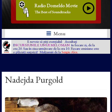
Radio Domeldo Movie
The Best of Soundtracks
Menu
E nevoie să știți esențialul: Ascultați
I
NCURSIUNILE UNUI MELOMAN
în fiecare zi, de la
ora 20. Sau în ziua următoare de la ora 10. Fiecare emisiune este
o plăcută surpriză! Mulțumiri de la
Sergiu Alex.
Nadejda Purgold