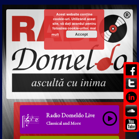
Acest website conține
cookie-uri. Utilizând acest
site, vă dați acordul pentru
folosirea cookie-urilor.
mai
Accept
mult
Radio Domeldo Live
Classical and More