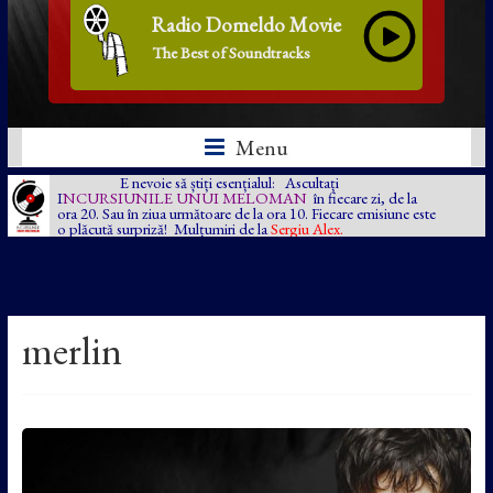
Radio Domeldo Movie
The Best of Soundtracks
Menu
E nevoie să știți esențialul: Ascultați
I
NCURSIUNILE UNUI MELOMAN
în fiecare zi, de la
ora 20. Sau în ziua următoare de la ora 10. Fiecare emisiune este
o plăcută surpriză! Mulțumiri de la
Sergiu Alex.
merlin