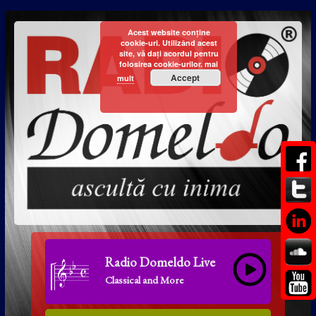
Acest website conține
cookie-uri. Utilizând acest
site, vă dați acordul pentru
folosirea cookie-urilor.
mai
Accept
mult
Radio Domeldo Live
Classical and More