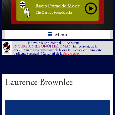
Radio Domeldo Movie
The Best of Soundtracks
Menu
E nevoie să știți esențialul: Ascultați
I
NCURSIUNILE UNUI MELOMAN
în fiecare zi, de la
ora 20. Sau în ziua următoare de la ora 10. Fiecare emisiune este
o plăcută surpriză! Mulțumiri de la
Sergiu Alex.
Laurence Brownlee