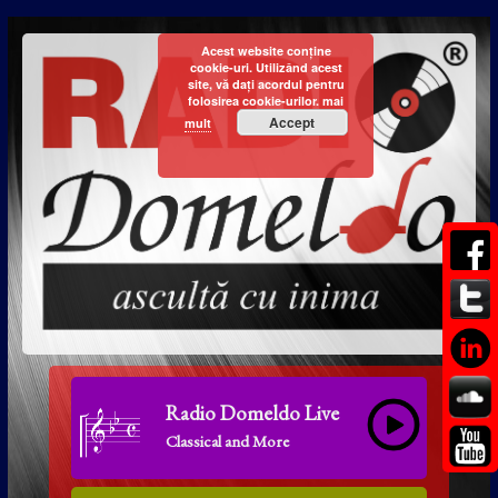
Acest website conține
cookie-uri. Utilizând acest
site, vă dați acordul pentru
folosirea cookie-urilor.
mai
Accept
mult
Radio Domeldo Live
Classical and More