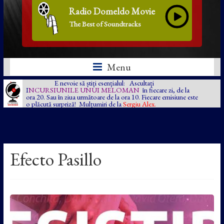
Radio Domeldo Movie
The Best of Soundtracks
Menu
E nevoie să știți esențialul: Ascultați
I
NCURSIUNILE UNUI MELOMAN
în fiecare zi, de la
ora 20. Sau în ziua următoare de la ora 10. Fiecare emisiune este
o plăcută surpriză! Mulțumiri de la
Sergiu Alex.
Efecto Pasillo