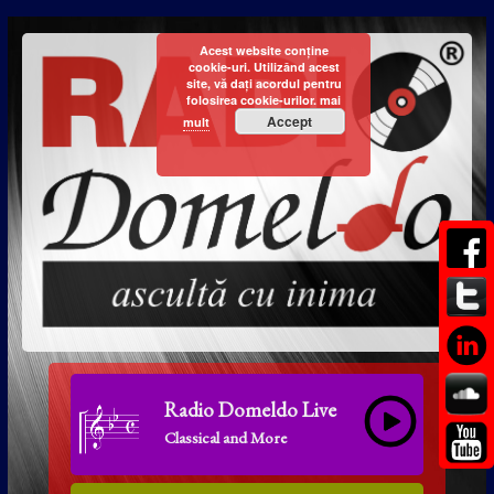
Acest website conține
cookie-uri. Utilizând acest
site, vă dați acordul pentru
folosirea cookie-urilor.
mai
Accept
mult
Radio Domeldo Live
Classical and More