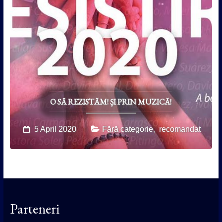
O SĂ REZISTĂM! ȘI PRIN MUZICĂ!
,
5 April 2020
Fără categorie
recomandat
Parteneri