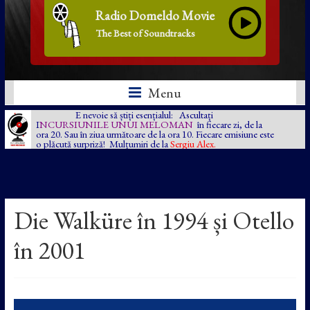
Radio Domeldo Movie
The Best of Soundtracks
Menu
E nevoie să știți esențialul: Ascultați
I
NCURSIUNILE UNUI MELOMAN
în fiecare zi, de la
ora 20. Sau în ziua următoare de la ora 10. Fiecare emisiune este
o plăcută surpriză! Mulțumiri de la
Sergiu Alex.
Die Walküre în 1994 și Otello
în 2001