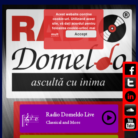
Acest website conține
cookie-uri. Utilizând acest
site, vă dați acordul pentru
folosirea cookie-urilor.
mai
Accept
mult
Radio Domeldo Live
Classical and More