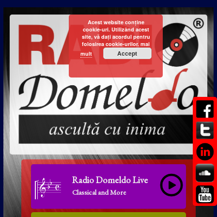
Acest website conține
cookie-uri. Utilizând acest
site, vă dați acordul pentru
folosirea cookie-urilor.
mai
Accept
mult
Radio Domeldo Live
Classical and More