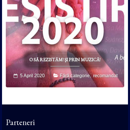
O SĂ REZISTĂM! ȘI PRIN MUZICĂ!
,
5 April 2020
Fără categorie
recomandat
Parteneri