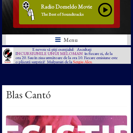
Radio Domeldo Movie
The Best of Soundtracks
Menu
E nevoie să știți esențialul: Ascultați
I
NCURSIUNILE UNUI MELOMAN
în fiecare zi, de la
ora 20. Sau în ziua următoare de la ora 10. Fiecare emisiune este
o plăcută surpriză! Mulțumiri de la
Sergiu Alex.
Blas Cantó