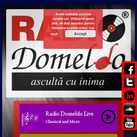
Acest website conține
cookie-uri. Utilizând acest
site, vă dați acordul pentru
folosirea cookie-urilor.
mai
Accept
mult
Radio Domeldo Live
Classical and More