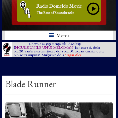
Radio Domeldo Movie
The Best of Soundtracks
Menu
E nevoie să știți esențialul: Ascultați
I
NCURSIUNILE UNUI MELOMAN
în fiecare zi, de la
ora 20. Sau în ziua următoare de la ora 10. Fiecare emisiune este
o plăcută surpriză! Mulțumiri de la
Sergiu Alex.
Blade Runner