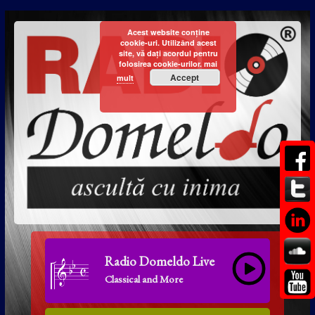
Acest website conține
cookie-uri. Utilizând acest
site, vă dați acordul pentru
folosirea cookie-urilor.
mai
Accept
mult
Radio Domeldo Live
Classical and More