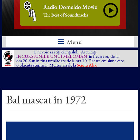
Radio Domeldo Movie
The Best of Soundtracks
Menu
E nevoie să știți esențialul: Ascultați
I
NCURSIUNILE UNUI MELOMAN
în fiecare zi, de la
ora 20. Sau în ziua următoare de la ora 10. Fiecare emisiune este
o plăcută surpriză! Mulțumiri de la
Sergiu Alex.
Bal mascat în 1972