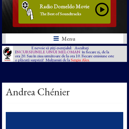
Radio Domeldo Movie
The Best of Soundtracks
Menu
E nevoie să știți esențialul: Ascultați
I
NCURSIUNILE UNUI MELOMAN
în fiecare zi, de la
ora 20. Sau în ziua următoare de la ora 10. Fiecare emisiune este
o plăcută surpriză! Mulțumiri de la
Sergiu Alex.
Andrea Chénier