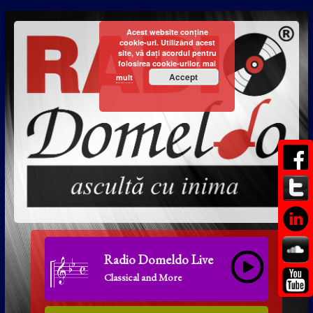
Acest website conține
cookie-uri. Utilizând acest
site, vă dați acordul pentru
folosirea cookie-urilor.
mai
Accept
mult
Radio Domeldo Live
Classical and More