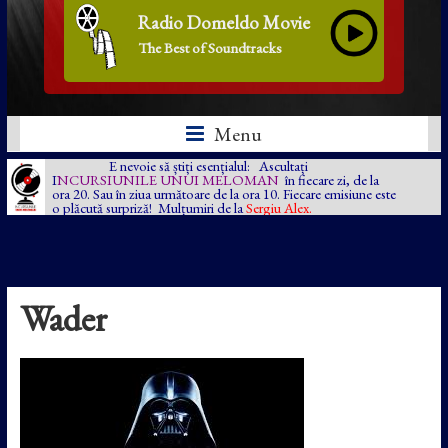
Radio Domeldo Movie
The Best of Soundtracks
Menu
E nevoie să știți esențialul: Ascultați
I
NCURSIUNILE UNUI MELOMAN
în fiecare zi, de la
ora 20. Sau în ziua următoare de la ora 10. Fiecare emisiune este
o plăcută surpriză! Mulțumiri de la
Sergiu Alex.
Wader