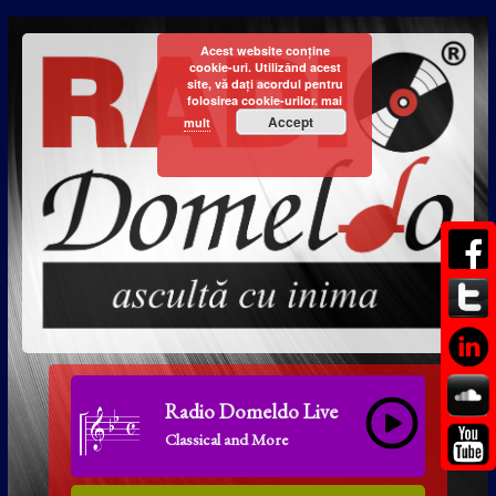
Acest website conține
cookie-uri. Utilizând acest
site, vă dați acordul pentru
folosirea cookie-urilor.
mai
Accept
mult
Radio Domeldo Live
Classical and More