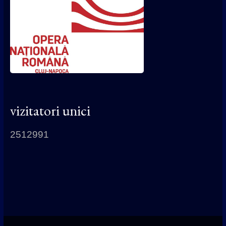
vizitatori unici
2512991