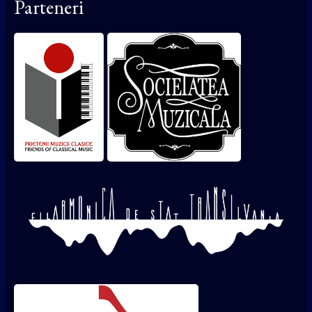
Parteneri