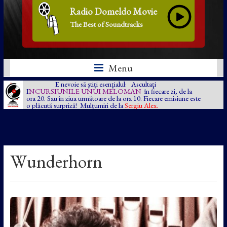
Radio Domeldo Movie
The Best of Soundtracks
Menu
E nevoie să știți esențialul: Ascultați
I
NCURSIUNILE UNUI MELOMAN
în fiecare zi, de la
ora 20. Sau în ziua următoare de la ora 10. Fiecare emisiune este
o plăcută surpriză! Mulțumiri de la
Sergiu Alex.
Wunderhorn