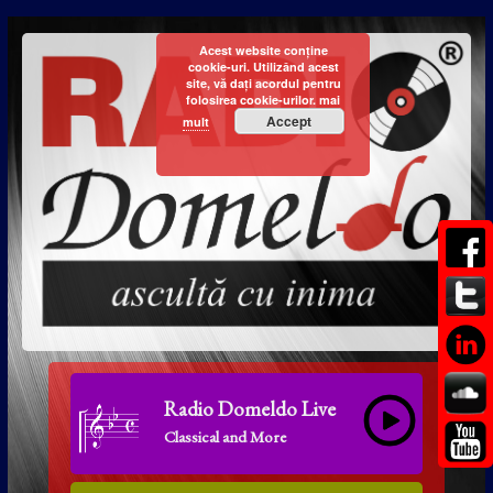
Acest website conține
cookie-uri. Utilizând acest
site, vă dați acordul pentru
folosirea cookie-urilor.
mai
Accept
mult
Radio Domeldo Live
Classical and More