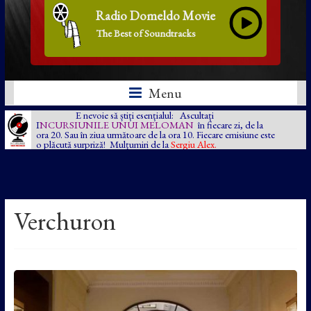
Radio Domeldo Movie
The Best of Soundtracks
Menu
E nevoie să știți esențialul: Ascultați
I
NCURSIUNILE UNUI MELOMAN
în fiecare zi, de la
ora 20. Sau în ziua următoare de la ora 10. Fiecare emisiune este
o plăcută surpriză! Mulțumiri de la
Sergiu Alex.
Verchuron