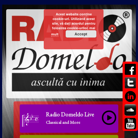
Acest website conține
cookie-uri. Utilizând acest
site, vă dați acordul pentru
folosirea cookie-urilor.
mai
Accept
mult
Radio Domeldo Live
Classical and More