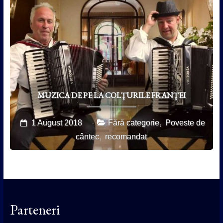
MUZICA DE PE LA COLŢURILE FRANŢEI
,
1 August 2018
Fără categorie
Poveste de
,
cântec
recomandat
Parteneri