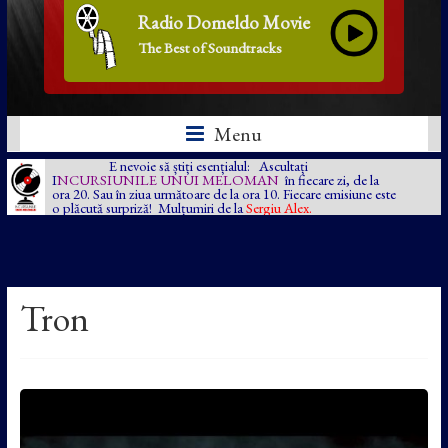
Radio Domeldo Movie
The Best of Soundtracks
Menu
E nevoie să știți esențialul: Ascultați
I
NCURSIUNILE UNUI MELOMAN
în fiecare zi, de la
ora 20. Sau în ziua următoare de la ora 10. Fiecare emisiune este
o plăcută surpriză! Mulțumiri de la
Sergiu Alex.
Tron