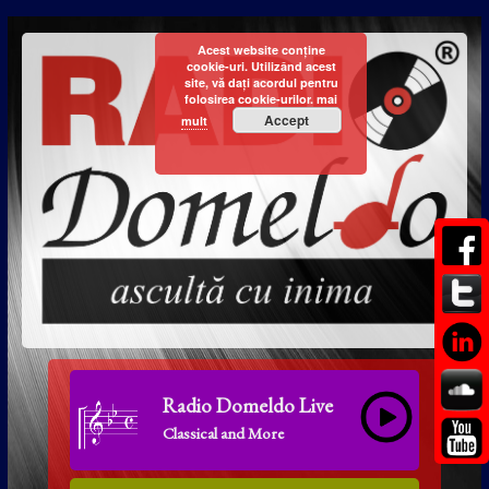
Acest website conține
cookie-uri. Utilizând acest
site, vă dați acordul pentru
folosirea cookie-urilor.
mai
Accept
mult
Radio Domeldo Live
Classical and More