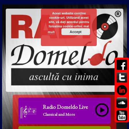
Acest website conține
cookie-uri. Utilizând acest
site, vă dați acordul pentru
folosirea cookie-urilor.
mai
Accept
mult
Radio Domeldo Live
Classical and More