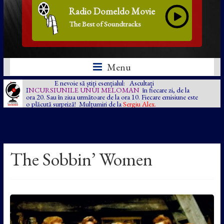
Radio Domeldo Movie
The Best of Soundtracks
Menu
E nevoie să știți esențialul: Ascultați
I
NCURSIUNILE UNUI MELOMAN
în fiecare zi, de la
ora 20. Sau în ziua următoare de la ora 10. Fiecare emisiune este
o plăcută surpriză! Mulțumiri de la
Sergiu Alex.
The Sobbin’ Women