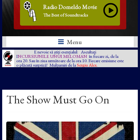
Radio Domeldo Movie
The Best of Soundtracks
Menu
E nevoie să știți esențialul: Ascultați
I
NCURSIUNILE UNUI MELOMAN
în fiecare zi, de la
ora 20. Sau în ziua următoare de la ora 10. Fiecare emisiune este
o plăcută surpriză! Mulțumiri de la
Sergiu Alex.
The Show Must Go On