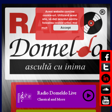
Acest website conține
cookie-uri. Utilizând acest
site, vă dați acordul pentru
folosirea cookie-urilor.
mai
Accept
mult
Radio Domeldo Live
Classical and More