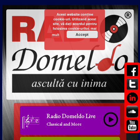
Acest website conține
cookie-uri. Utilizând acest
site, vă dați acordul pentru
folosirea cookie-urilor.
mai
Accept
mult
Radio Domeldo Live
Classical and More