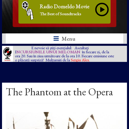
Radio Domeldo Movie
The Best of Soundtracks
Menu
E nevoie să știți esențialul: Ascultați
I
NCURSIUNILE UNUI MELOMAN
în fiecare zi, de la
ora 20. Sau în ziua următoare de la ora 10. Fiecare emisiune este
o plăcută surpriză! Mulțumiri de la
Sergiu Alex.
The Phantom at the Opera