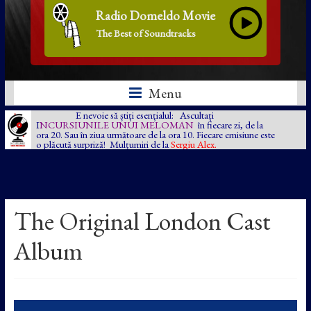
Radio Domeldo Movie
The Best of Soundtracks
Menu
E nevoie să știți esențialul: Ascultați
I
NCURSIUNILE UNUI MELOMAN
în fiecare zi, de la
ora 20. Sau în ziua următoare de la ora 10. Fiecare emisiune este
o plăcută surpriză! Mulțumiri de la
Sergiu Alex.
The Original London Cast
Album