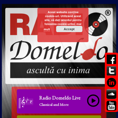
Acest website conține
cookie-uri. Utilizând acest
site, vă dați acordul pentru
folosirea cookie-urilor.
mai
Accept
mult
Radio Domeldo Live
Classical and More