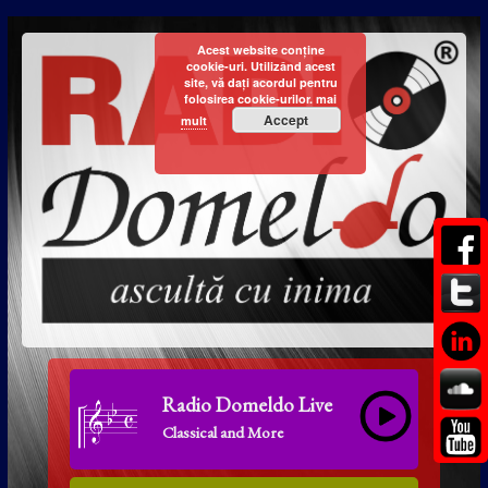
Acest website conține
cookie-uri. Utilizând acest
site, vă dați acordul pentru
folosirea cookie-urilor.
mai
Accept
mult
Radio Domeldo Live
Classical and More