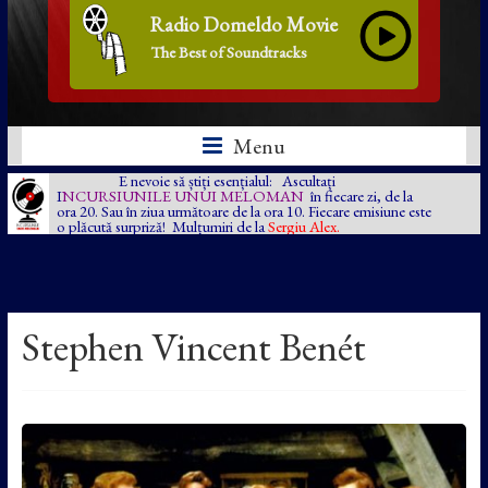
Radio Domeldo Movie
The Best of Soundtracks
Menu
E nevoie să știți esențialul: Ascultați
I
NCURSIUNILE UNUI MELOMAN
în fiecare zi, de la
ora 20. Sau în ziua următoare de la ora 10. Fiecare emisiune este
o plăcută surpriză! Mulțumiri de la
Sergiu Alex.
Stephen Vincent Benét