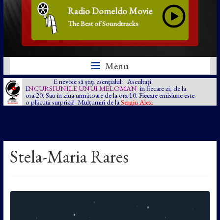
Radio Domeldo Movie
The Best of Soundtracks
Menu
E nevoie să știți esențialul: Ascultați
I
NCURSIUNILE UNUI MELOMAN
în fiecare zi, de la
ora 20. Sau în ziua următoare de la ora 10. Fiecare emisiune este
o plăcută surpriză! Mulțumiri de la
Sergiu Alex.
Stela-Maria Rares