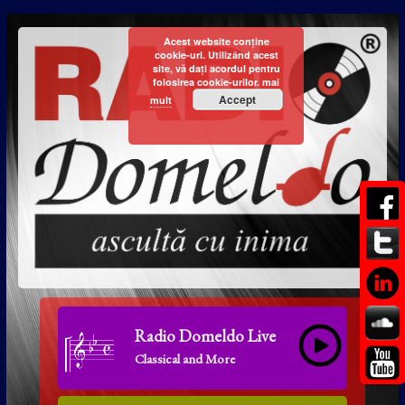
Acest website conține
cookie-uri. Utilizând acest
site, vă dați acordul pentru
folosirea cookie-urilor.
mai
Accept
mult
Radio Domeldo Live
Classical and More