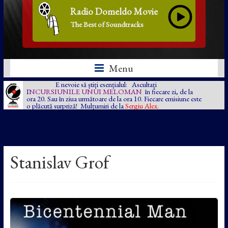
Radio Domeldo Movie
The Best of Soundtracks
Menu
E nevoie să știți esențialul: Ascultați
I
NCURSIUNILE UNUI MELOMAN
în fiecare zi, de la
ora 20. Sau în ziua următoare de la ora 10. Fiecare emisiune este
o plăcută surpriză! Mulțumiri de la
Sergiu Alex.
Stanislav Grof