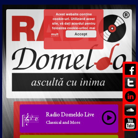
Acest website conține
cookie-uri. Utilizând acest
site, vă dați acordul pentru
folosirea cookie-urilor.
mai
Accept
mult
Radio Domeldo Live
Classical and More