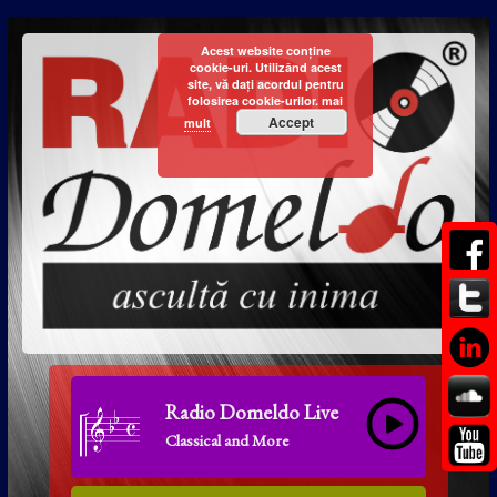
Acest website conține
cookie-uri. Utilizând acest
site, vă dați acordul pentru
folosirea cookie-urilor.
mai
Accept
mult
Radio Domeldo Live
Classical and More