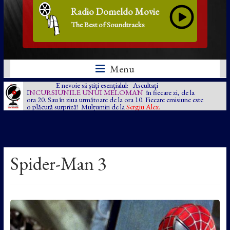
Radio Domeldo Movie
The Best of Soundtracks
Menu
E nevoie să știți esențialul: Ascultați
I
NCURSIUNILE UNUI MELOMAN
în fiecare zi, de la
ora 20. Sau în ziua următoare de la ora 10. Fiecare emisiune este
o plăcută surpriză! Mulțumiri de la
Sergiu Alex.
Spider-Man 3